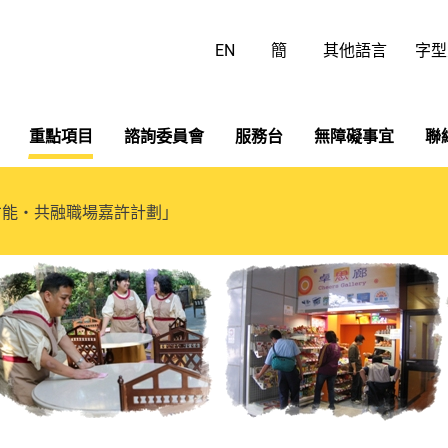
跳
至
EN
簡
其他語言
字型
主
要
內
容
重點項目
諮詢委員會
服務台
無障礙事宜
聯
才能‧共融職場嘉許計劃」