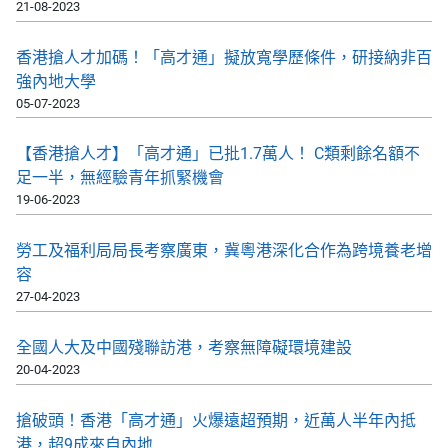
21-08-2023
香港搶人才加碼！「高才通」擬放寬學歷條件，研接納非百
強內地大學
05-07-2023
【香港搶人才】「高才通」已批1.7萬人！ C類剩餘名額不
足一半，無經驗青年抓緊機會
19-06-2023
勞工及福利局局長考察廣東，冀粵港深化合作為跨境養老增
容
27-04-2023
全國人大及中國殘聯訪港，考察無障礙環境建設
20-04-2023
搶破頭！香港「高才通」火爆遠超預期，近萬人半年內抵
港，超9成來自內地