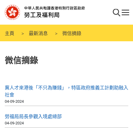
跳
至
搜尋
流動
主
要
內
主頁
最新消息
微信摘錄
容
微信摘錄
冀人才來港後「不只為賺錢」，特區政府推義工計劃助融入
社會
04-09-2024
勞福局局長參觀入境處總部
04-09-2024