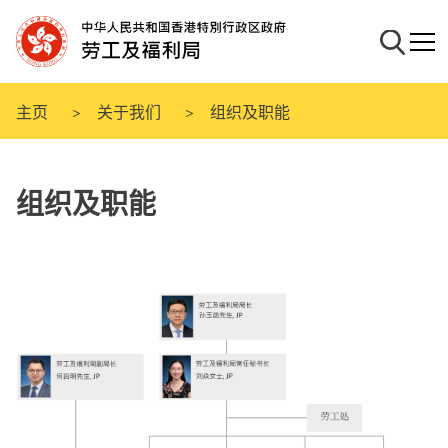
跳
至
搜寻
流动
主
要
内
主页
关于我们
组织及职能
容
组织及职能