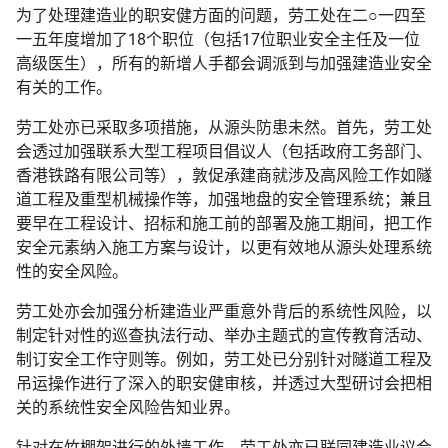
为了处理建造业的职安健方面的问题，劳工处在二○一四至
一五年度增加了18个职位（包括17位职业安全主任及一位
高级医生），所有的新增人手都会调派到与加强建造业安全
有关的工作。
劳工处亦已采取多项措施，从源头防患未然。首先，劳工处
会透过加强联系大型工程项目倡议人（包括政府工务部门、
香港铁路有限公司等），敦促承建商就涉及高风险工作如隧
道工程及重型机械操作等，加强地盘的安全管理系统；兼且
要早在工程设计、招标和施工前的部署及施工期间，把工作
安全元素纳入施工方案与设计，以更有效地从源头处理系统
性的安全风险。
劳工处亦会加强分析建造业严重意外背后的系统性风险，以
制定针对性的巡查执法行动、举办主题式的宣传教育活动、
制订安全工作守则等。例如，劳工处已分别针对隧道工程及
吊运操作进行了深入的职安健审核，并透过大型研讨会把相
关的系统性安全风险告知业界。
针对在竹棚架进行的外墙工作，劳工处亦已联同建造业议会