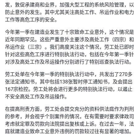
发，敦促承建商和业界，加强大型工程的系统风险管理，以
防止意外的发生。其中尤其关注高处工作、吊运作业和电力
工作等高危工序的安全。
今年第一季在建造业发生了十宗致命工业意外，这个情况是
近年同期罕见。这些严重意外主要涉及高处工作（四宗）和
吊运作业（三宗）。我们高度关注这个情况，劳工处已即时
针对这些高危工序进行特别执法行动，包括在今年第一季针
对涉及高处工作及吊运操作分别进行了特别巡查执法行动。
劳工处单在今年第一季的特别执法行动中，共发出了270多
张法定通知书，其中包括138张暂时停工通知书，及会提出
167宗检控。劳工处将会进行更多的特别执法行动，以遏止
不安全高处工作及吊运操作。
在提高刑责方面，劳工处会提交充分的资料供法庭作为判刑
的参考，并会视乎个别案件的情况，在有需要时要求律政司
考虑就定罪及罚款向法院提出复核或上诉。在过去一年，法
庭就建造业致命工业意外违例的罚款较过往有显著的增加。