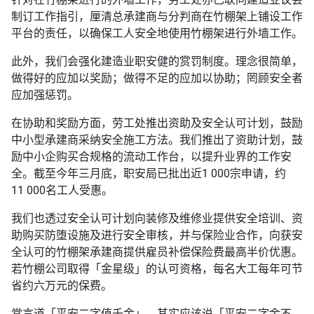
制订工作指引，厘清总承建商与分判商在竹棚架上铺设工作
平台的责任，以确保工人安全地使用竹棚架进行外墙工作。
此外，我们会强化建造业职安健的赏罚制度。理念很简单，
做得好的应加以奖励；做得不足的应加以协助；罔顾安全者
应加强惩罚。
在协助和奖励方面，劳工处推出资助及安全认可计划，鼓励
中小型承建商采纳安全施工方法。我们推出了资助计划，鼓
励中小企购买合规格的流动工作台，以提升业界的工作安
全。截至今年三月底，职安局已批出近1 000宗申请，约
11 000名工人受惠。
我们也透过安全认可计划向装修及维修业提供安全培训、资
助购买防堕设施及进行安全审核，并与保险业合作，向获安
全认可的竹棚架承建商提供雇员补偿保险费最高半价优惠。
若竹棚公司取得「金星级」的认可资格，每名大工每年可节
省约六万元的保费。
常言道「平安二字值千金」，其实应该说「平安二字金不