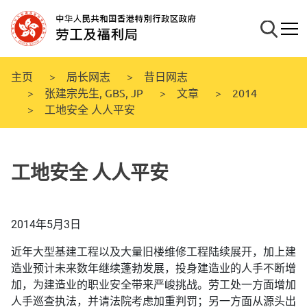
跳
至
搜寻
流动
主
要
内
主页
局长网志
昔日网志
容
张建宗先生, GBS, JP
文章
2014
工地安全 人人平安
工地安全 人人平安
2014年5月3日
近年大型基建工程以及大量旧楼维修工程陆续展开，加上建
造业预计未来数年继续蓬勃发展，投身建造业的人手不断增
加，为建造业的职业安全带来严峻挑战。劳工处一方面增加
人手巡查执法，并请法院考虑加重判罚；另一方面从源头出