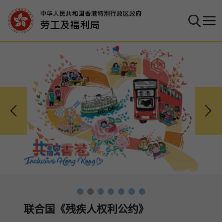
劳工及福利局
跳
至
搜寻
流动
主
要
内
容
联合国《残疾人权利公约》