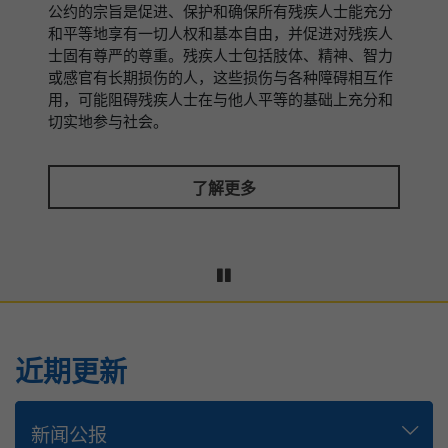
公约的宗旨是促进、保护和确保所有残疾人士能充分
和平等地享有一切人权和基本自由，并促进对残疾人
士固有尊严的尊重。残疾人士包括肢体、精神、智力
或感官有长期损伤的人，这些损伤与各种障碍相互作
用，可能阻碍残疾人士在与他人平等的基础上充分和
切实地参与社会。
了解更多
近期更新
新闻公报
演辞
答复立法会问题
谘询文件及报告