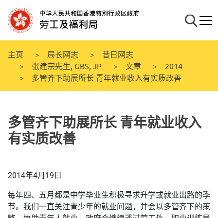
跳
至
搜寻
流动
主
要
内
主页
局长网志
昔日网志
容
张建宗先生, GBS, JP
文章
2014
多管齐下助展所长 青年就业收入有实质改善
多管齐下助展所长 青年就业收入
有实质改善
2014年4月19日
每年四、五月都是中学毕业生积极寻求升学或就业出路的季
节。我们一直关注青少年的就业问题，并会以多管齐下的策