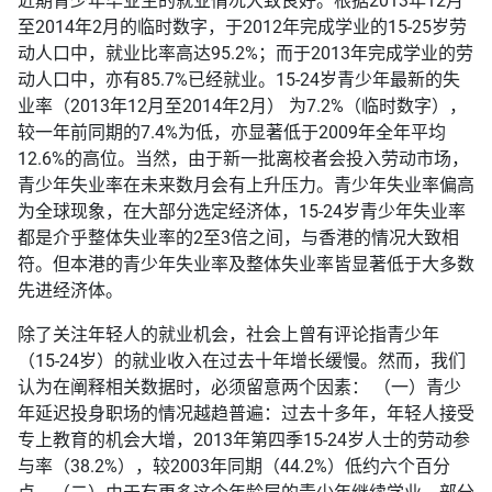
近期青少年毕业生的就业情况大致良好。根据2013年12月
至2014年2月的临时数字，于2012年完成学业的15-25岁劳
动人口中，就业比率高达95.2%；而于2013年完成学业的劳
动人口中，亦有85.7%已经就业。15-24岁青少年最新的失
业率（2013年12月至2014年2月） 为7.2%（临时数字），
较一年前同期的7.4%为低，亦显著低于2009年全年平均
12.6%的高位。当然，由于新一批离校者会投入劳动市场，
青少年失业率在未来数月会有上升压力。青少年失业率偏高
为全球现象，在大部分选定经济体，15-24岁青少年失业率
都是介乎整体失业率的2至3倍之间，与香港的情况大致相
符。但本港的青少年失业率及整体失业率皆显著低于大多数
先进经济体。
除了关注年轻人的就业机会，社会上曾有评论指青少年
（15-24岁）的就业收入在过去十年增长缓慢。然而，我们
认为在阐释相关数据时，必须留意两个因素： （一）青少
年延迟投身职场的情况越趋普遍：过去十多年，年轻人接受
专上教育的机会大增，2013年第四季15-24岁人士的劳动参
与率（38.2%），较2003年同期（44.2%）低约六个百分