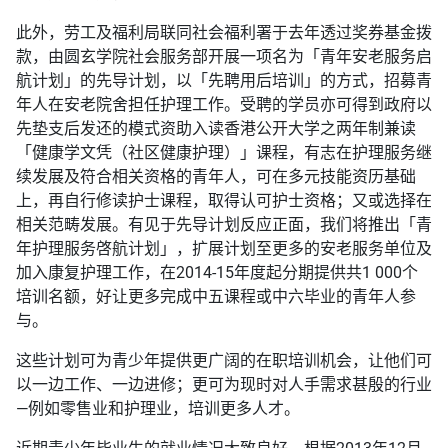
此外，劳工及福利局联同社会福利署于去年透过奖券基金拨
款，由圆玄学院社会服务部开展一项名为「青年安老服务启
航计划」的先导计划，以「先聘用后培训」的方式，招募青
年人在安老院舍担任护理工作。受聘的学员亦可得到政府以
先垫支后发还的模式资助入读香港公开大学之两年制兼读
「健康学文凭（社区健康护理）」课程，有志在护理服务继
续发展及符合相关资格的青年人，可在多元技能资历基础
上，再自行修读护士课程，取得认可护士资格；又或选择在
相关范畴发展。有见于先导计划反应正面，我们将推出「青
年护理服务啓航计划」，扩展计划至更多的安老服务单位及
加入康复护理工作，在2014-15年度起分期提供共1 000个
培训名额，好让更多完成中五课程或中六毕业的青年人参
与。
这些计划可为青少年提供更广阔的在职培训机会，让他们可
以一边工作、一边进修；更可为现时对人手需求甚殷的行业
—例如零售业和护理业，培训更多人才。