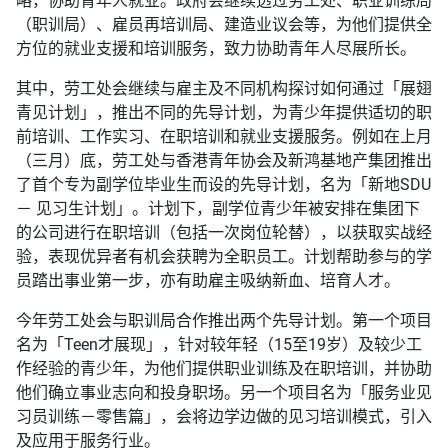
略，协助青年人就业。政府会继续透过劳工处、职业训练局
（职训局）、雇员再培训局、建造业议会等，为他们提供全
方位的就业支援和培训服务，致力协助青年人尽展所长。
其中，劳工处会继续与雇主及不同机构探讨如何通过「展翅
青见计划」，推出不同的先导计划，为青少年提供适切的职
前培训、工作实习、在职培训和就业支援服务。例如在上月
（三月）底，劳工处与香港青年协会及新鸿基地产集团推出
了首个专为副学位毕业生而设的先导计划，名为「新地SDU
－ 见习生计划」。计划下，副学位青少年被安排在集团下
的公司进行在职培训（包括一次岗位轮替），以获取实战经
验，表现优异者有机会获聘为全职员工。计划帮助参与的学
员踏出事业第一步，亦有助雇主吸纳新血、培育人才。
今年劳工处会与职训局合作推出两个先导计划。第一个项目
名为「Teen才展现」，针对较年轻（15至19岁）及较少工
作经验的青少年，为他们提供职业训练及在职培训，并协助
他们确立事业志向和投身职场。另一个项目名为「服务业见
习员训练－零售篇」，会将边学边做的见习培训模式，引入
及应用于服务行业。