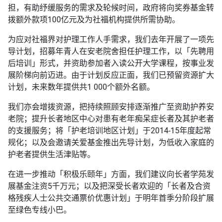
担，有助纾缓服务的需求及轮候时间，政府将向奖券基金转
拨额外款项100亿元及为社福机构提供所需协助。
为应对社福界对护理工作人手需求，我们去年开展了一项先
导计划，招募年青人在安老院舍担任护理工作，以「先聘用
后培训」形式，并资助参加者入读公开大学课程，按事业发
展阶梯向前迈进。由于计划反应正面，我们已预留资源扩大
计划，未来数年提供共1 000个额外名额。
我们亦会增拨资源，把持续照顾安排逐渐推广至资助护养安
老院；提升长者地区中心对患有老年痴呆症长者及其护老者
的支援服务；将「护老培训地区计划」于2014-15年度起常
规化；以及会邀请关爱基金推出先导计划，为低收入家庭的
护老者提供生活津贴等。
在进一步推动「积极乐颐年」方面，我们建议向长者学苑发
展基金注资5千万元；以及把深受长者欢迎的「长者及合资
格残疾人士公共交通票价优惠计划」于明年首季分阶段扩展
至绿色专线小巴。