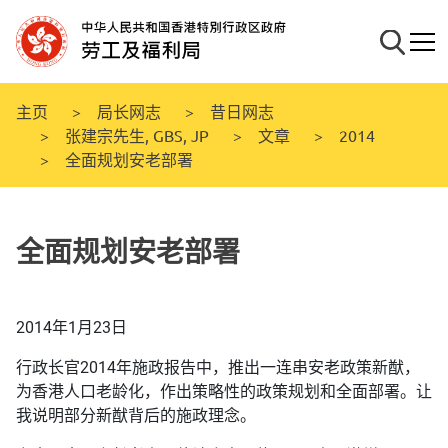
跳
至
搜寻
流动
主
要
内
主页
局长网志
昔日网志
容
张建宗先生, GBS, JP
文章
2014
全面规划安老部署
全面规划安老部署
2014年1月23日
行政长官2014年施政报告中，推出一连串安老政策新猷，
为香港人口老龄化，作出策略性的政策规划和全面部署。让
我说明部分新猷背后的施政理念。