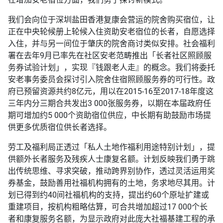
我们会向位于深圳盐田香港复康会营运的院舍购买宿位，让
正在中央轮候册上轮候入住资助安老宿位的长者，自愿选择
入住，并与另一间位于肇庆的院舍商讨类似安排。社会福利
署在去年9月已率先在社区安老范畴推出「长者社区照顾服
务券试验计划」，实现『钱跟老人走』的概念。我们将委托
安老事务委员会探讨引入院舍住宿照顾服务券的可行性。政
府已预留资源共约8亿元，用以在2015-16至2017-18年度这
三年内分三期合共发出3 000张服务券，以期在本届政府任
期可增加约5 000个资助宿位供应，中长期有助鼓励市场提
供更多优质宿位供长者选择。
劳工及福利局正透过「私人土地作福利用途特别计划」，提
供额外长者服务及残疾人士康复名额。计划反映我们勇于跳
出传统思维、寻求突破，推动跨界别协作，透过灵活运用奖
券基金，鼓励善用社福机构拥有的土地，务求地尽其用。计
划已得到约40间社福机构的支持，提出约60个原址扩建或
重建项目，按机构粗略估算，可合共增加超过17 000个长
者和康复服务名额，为显示政府对此庞大社福基建工程的承