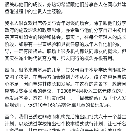
很关心他们的成长，亦热切希望跟他们分享各人在同心共建
香港过程中的宝贵人生经验。
我本人很喜欢出席各类与青年对谈的场合，除了跟他们分享
政府的施政理念和政策思维，亦希望与他们分享自己由初出
茅庐直到如今的经验和体会。事实上，在每个年轻人的成长
阶段，如果有一些富经验和具责任感的成年人作他们的向
导，一定有所裨益。职场上很多机构都认同师友的概念，但
其实在减少跨代贫穷方面，师友同行的概念亦很有用。
然而，很多来自基层的儿童，其父母由于本身学历有限和社
交圈子狭窄，在启导方面会感到力不从心，孩子亦容易自信
心不足，因而窒碍其成长和发展。在这样的背景下，政府因
应前扶贫委员会的建议，于2008年4月投入三亿元成立的儿
童发展基金，透过「师友配对」、「目标储蓄」及「个人发
展规划」，促进10至16岁弱势社羣儿童的长远发展。
至今，我们已透过非政府机构先后推出四批共六十一个基金
计划，以及透过学校推出七个校本模式试行计划，让七千名
儿童受惠，其中包括少数族裔、残疾和居于板间房的儿童。