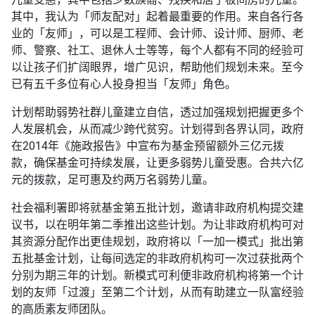
其中，我认为「师友配对」起着最重要的作用。来自各行各
业的「友师」，可以是工程师、会计师、设计师、厨师、老
师、警察、社工、退休人士等等，每个人都有不同的经验可
以让孩子们扩阔眼界，增广见识，帮助他们规划未来。至今
已有五千多位有心人投身担当「友师」角色。
计划帮助弱势社群儿童建立自信，透过加强规划把握更多个
人发展机会，从而减少跨代贫穷。计划得到各界认同，政府
在2014年《施政报告》中宣布为基金预留额外三亿元拨
款，确保基金可持续发展，让更多弱势儿童受惠。合共六亿
元的拨款，足可惠及约两万名弱势儿童。
社会福利署即将就基金第五批计划，邀请非政府机构提交建
议书，以在明年第二季推出这些计划。为让非政府机构可对
其资源分配作出更佳规划，政府将以「一加一模式」批出第
五批基金计划，让每间选定的非政府机构可一次过获批两个
分别为期三年的计划。新模式可利便非政府机构将第一个计
划的友师「过渡」至第二个计划，从而有助建立一队富经验
的高质素友师团队。