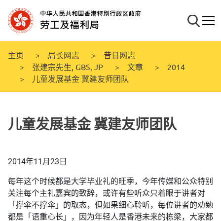
跳
至
搜寻
流动
主
要
内
主页
局长网志
昔日网志
容
张建宗先生, GBS, JP
文章
2014
儿童发展基金 冀建友师团队
儿童发展基金 冀建友师团队
2014年11月23日
每年这个时候都是大学毕业礼的旺季，今年传媒和公众特别
关注每个主礼嘉宾的致辞，或许有些听众只着眼于讲者对
「撑伞不撑伞」的取态，但如果细心聆听，每位讲者的劝勉
都是「语重心长」，因为年轻人是香港未来的栋梁，大家都