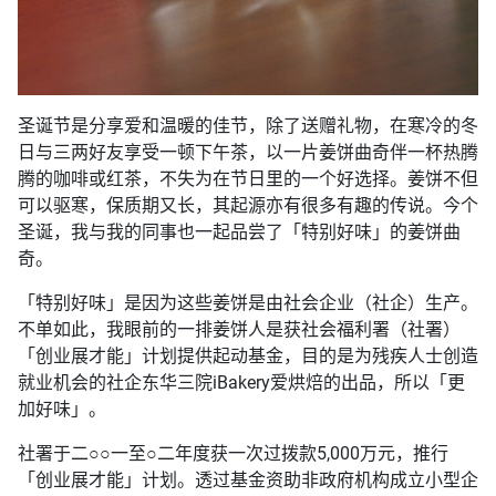
圣诞节是分享爱和温暖的佳节，除了送赠礼物，在寒冷的冬
日与三两好友享受一顿下午茶，以一片姜饼曲奇伴一杯热腾
腾的咖啡或红茶，不失为在节日里的一个好选择。姜饼不但
可以驱寒，保质期又长，其起源亦有很多有趣的传说。今个
圣诞，我与我的同事也一起品尝了「特别好味」的姜饼曲
奇。
「特别好味」是因为这些姜饼是由社会企业（社企）生产。
不单如此，我眼前的一排姜饼人是获社会福利署（社署）
「创业展才能」计划提供起动基金，目的是为残疾人士创造
就业机会的社企东华三院iBakery爱烘焙的出品，所以「更
加好味」。
社署于二○○一至○二年度获一次过拨款5,000万元，推行
「创业展才能」计划。透过基金资助非政府机构成立小型企