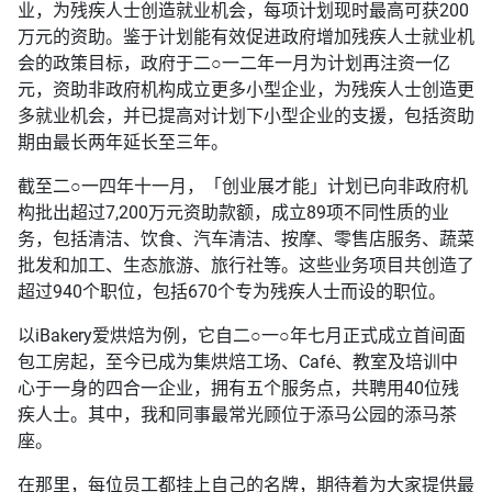
业，为残疾人士创造就业机会，每项计划现时最高可获200
万元的资助。鉴于计划能有效促进政府增加残疾人士就业机
会的政策目标，政府于二○一二年一月为计划再注资一亿
元，资助非政府机构成立更多小型企业，为残疾人士创造更
多就业机会，并已提高对计划下小型企业的支援，包括资助
期由最长两年延长至三年。
截至二○一四年十一月，「创业展才能」计划已向非政府机
构批出超过7,200万元资助款额，成立89项不同性质的业
务，包括清洁、饮食、汽车清洁、按摩、零售店服务、蔬菜
批发和加工、生态旅游、旅行社等。这些业务项目共创造了
超过940个职位，包括670个专为残疾人士而设的职位。
以iBakery爱烘焙为例，它自二○一○年七月正式成立首间面
包工房起，至今已成为集烘焙工场、Café、教室及培训中
心于一身的四合一企业，拥有五个服务点，共聘用40位残
疾人士。其中，我和同事最常光顾位于添马公园的添马茶
座。
在那里，每位员工都挂上自己的名牌，期待着为大家提供最