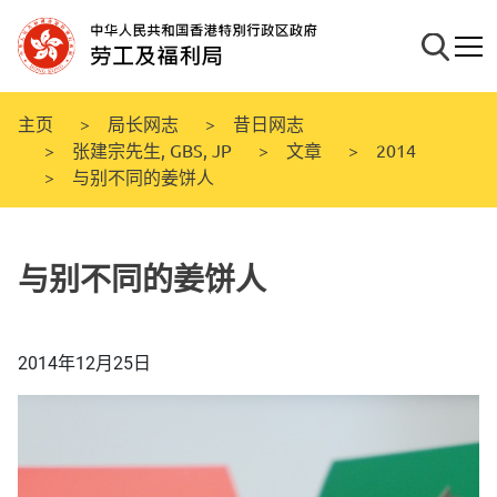
跳
至
搜寻
流动
主
要
内
主页
局长网志
昔日网志
容
张建宗先生, GBS, JP
文章
2014
与别不同的姜饼人
与别不同的姜饼人
2014年12月25日