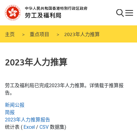
跳
至
搜寻
流动
主
要
内
主页
重点项目
2023年人力推算
容
2023年人力推算
劳工及福利局已完成2023年人力推算。详情载于推算报
告。
新闻公报
简报
2023年人力推算报告
统计表 (
Excel
/
CSV
数据集)