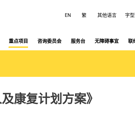
跳
至
EN
繁
其他语言
字型
主
要
内
容
重点项目
咨询委员会
服务台
无障碍事宜
联
人及康复计划方案》