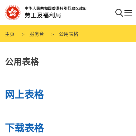
跳
至
搜寻
流动
主
要
内
主页
服务台
公用表格
容
公用表格
网上表格
下载表格