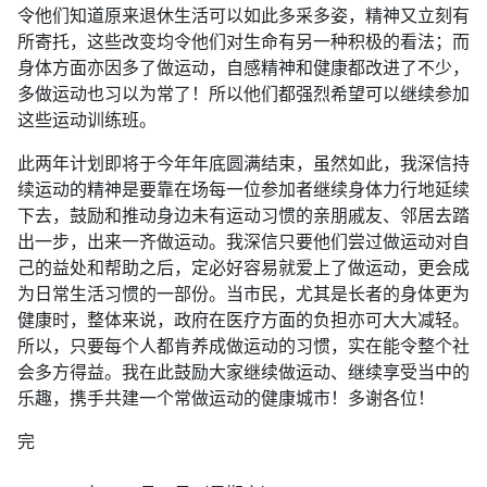
令他们知道原来退休生活可以如此多采多姿，精神又立刻有
所寄托，这些改变均令他们对生命有另一种积极的看法；而
身体方面亦因多了做运动，自感精神和健康都改进了不少，
多做运动也习以为常了！所以他们都强烈希望可以继续参加
这些运动训练班。
此两年计划即将于今年年底圆满结束，虽然如此，我深信持
续运动的精神是要靠在场每一位参加者继续身体力行地延续
下去，鼓励和推动身边未有运动习惯的亲朋戚友、邻居去踏
出一步，出来一齐做运动。我深信只要他们尝过做运动对自
己的益处和帮助之后，定必好容易就爱上了做运动，更会成
为日常生活习惯的一部份。当市民，尤其是长者的身体更为
健康时，整体来说，政府在医疗方面的负担亦可大大减轻。
所以，只要每个人都肯养成做运动的习惯，实在能令整个社
会多方得益。我在此鼓励大家继续做运动、继续享受当中的
乐趣，携手共建一个常做运动的健康城市！多谢各位！
完