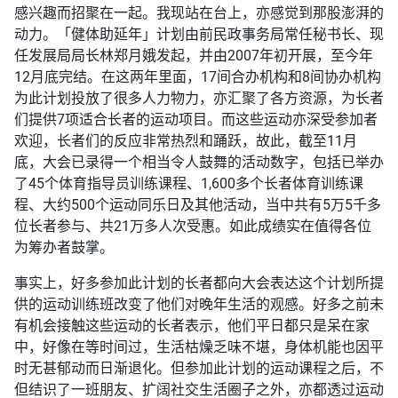
感兴趣而招聚在一起。我现站在台上，亦感觉到那股澎湃的
动力。「健体助延年」计划由前民政事务局常任秘书长、现
任发展局局长林郑月娥发起，并由2007年初开展，至今年
12月底完结。在这两年里面，17间合办机构和8间协办机构
为此计划投放了很多人力物力，亦汇聚了各方资源，为长者
们提供7项适合长者的运动项目。而这些运动亦深受参加者
欢迎，长者们的反应非常热烈和踊跃，故此，截至11月
底，大会已录得一个相当令人鼓舞的活动数字，包括已举办
了45个体育指导员训练课程、1,600多个长者体育训练课
程、大约500个运动同乐日及其他活动，当中共有5万5千多
位长者参与、共21万多人次受惠。如此成绩实在值得各位
为筹办者鼓掌。
事实上，好多参加此计划的长者都向大会表达这个计划所提
供的运动训练班改变了他们对晚年生活的观感。好多之前未
有机会接触这些运动的长者表示，他们平日都只是呆在家
中，好像在等时间过，生活枯燥乏味不堪，身体机能也因平
时无甚郁动而日渐退化。但参加此计划的运动课程之后，不
但结识了一班朋友、扩阔社交生活圈子之外，亦都透过运动