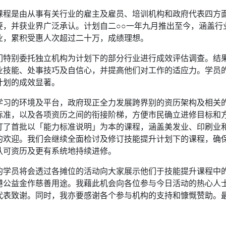
课程是由从事有关行业的雇主及雇员、培训机构和政府代表四方
要，并获业界广泛承认。计划自二○○一年九月推出至今，涵盖行
业，累积受惠人次超过二十万，成绩理想。
们特别委托独立机构为计划下的部分行业进行成效评估调查。结
业技能、处事技巧及自信心，并提高他们对工作的适应力。学员
计划的成效显著。
学习的环境及平台，政府现正全力发展跨界别的资历架构及相关
标准，以及各项资历之间的衔接阶梯，方便市民确立进修目标和
订了首批以「能力标准说明」为本的课程，涵盖美发业、印刷业
的欢迎。我们会继续全面检讨及修订技能提升计划下的课程，确
认可资历及更有系统地持续进修。
的学员将会透过各摊位的活动向大家展示他们于技能提升课程中
港公益金作慈善用途。我藉此机会向各位参与今日活动的热心人
代表致谢。同时，我亦要感谢各个参与机构的支持和慷慨赞助。