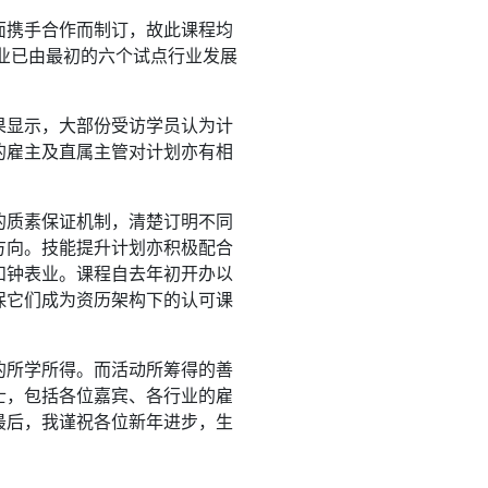
面携手合作而制订，故此课程均
业已由最初的六个试点行业发展
果显示，大部份受访学员认为计
的雇主及直属主管对计划亦有相
的质素保证机制，清楚订明不同
方向。技能提升计划亦积极配合
和钟表业。课程自去年初开办以
保它们成为资历架构下的认可课
的所学所得。而活动所筹得的善
士，包括各位嘉宾、各行业的雇
最后，我谨祝各位新年进步，生