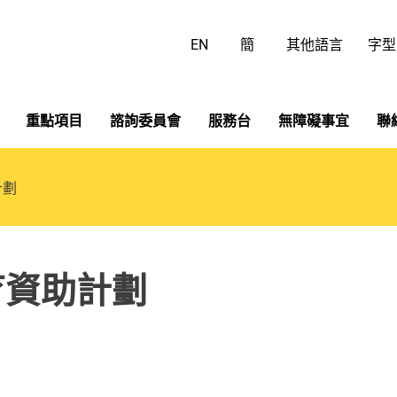
跳
至
EN
簡
其他語言
字型
主
要
內
容
重點項目
諮詢委員會
服務台
無障礙事宜
聯
計劃
育資助計劃