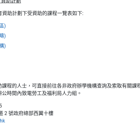
教育資助計劃
人教育資助計劃下受資助的課程一覽表如下:
區)
疇)
構)
助課程的人士，可直接前往各非政府辦學機構查詢及索取有關課
辦公時間內致電勞工及福利局人力組。
5
道 2 號政府總部西翼十樓
.hk