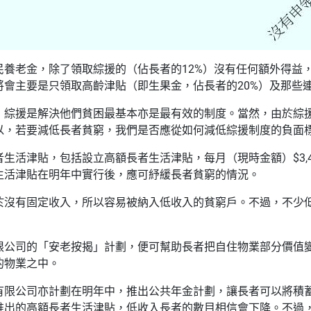
民養老金，除了領取綜援的（佔長者的12%）沒有任何額外得益
將會主要是只領取高齡津貼（即生果金，佔長者的20%）及那些連
，綜援是解決他們貧困最基本亦是最有效的制度。當然，由於綜
以，若要減低長者貧窮，我們是否應從如何減低綜援制度的負面
生活津貼，包括設立高額長者生活津貼，每月（現時金額）$3,435
生活津貼在明年中實行後，應可紓緩長者貧窮的情況。
於沒有固定收入，所以容易被納入低收入的貧窮戶。不過，不少
限公司的「安老按揭」計劃，便可幫助長者把自住物業部分價值
的物業之中。
有限公司亦計劃在明年中，推出公共年金計劃，讓長者可以將積
推出的高額長者生活津貼，低收入長者的數目相信會下降。不過，