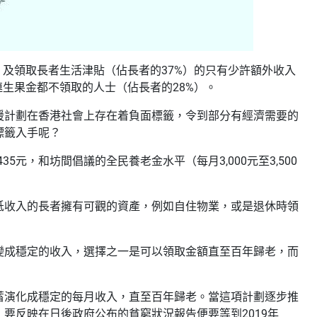
，及領取長者生活津貼（佔長者的37%）的只有少許額外收入
生果金都不領取的人士（佔長者的28%）。
援計劃在香港社會上存在着負面標籤，令到部分有經濟需要的
標籤入手呢？
元，和坊間倡議的全民養老金水平（每月3,000元至3,500
低收入的長者擁有可觀的資產，例如自住物業，或是退休時領
變成穩定的收入，選擇之一是可以領取金額直至百年歸老，而
蓄演化成穩定的每月收入，直至百年歸老。當這項計劃逐步推
要反映在日後政府公布的貧窮狀況報告便要等到2019年