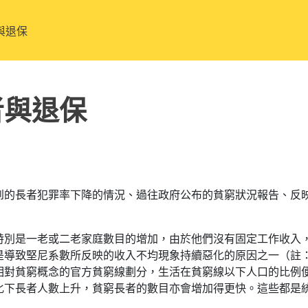
與退保
者與退保
到的長者犯罪率下降的情況、過往政府公布的貧窮狀況報告、反
特別是一老或二老家庭數目的增加，由於他們沒有固定工作收入
導致堅尼系數所反映的收入不均現象持續惡化的原因之一（註：2016
相對貧窮概念的官方貧窮線劃分，生活在貧窮線以下人口的比例
化下長者人數上升，貧窮長者的數目亦會增加得更快。這些都是