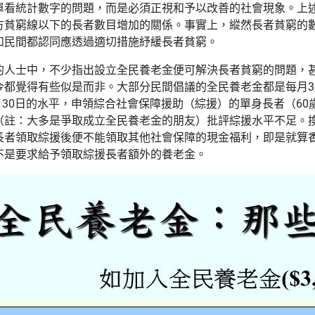
單看統計數字的問題，而是必須正視和予以改善的社會現象。上
方貧窮線以下的長者數目增加的關係。事實上，縱然長者貧窮的
和民間都認同應透過適切措施紓緩長者貧窮。
的人士中，不少指出設立全民養老金便可解決長者貧窮的問題，
覺得有些似是而非。大部分民間倡議的全民養老金都是每月3,000元
6月30日的水平，申領綜合社會保障援助（綜援）的單身長者（60
（註：大多是爭取成立全民養老金的朋友）批評綜援水平不足。換言
長者領取綜援後便不能領取其他社會保障的現金福利，即是就算
不是要求給予領取綜援長者額外的養老金。