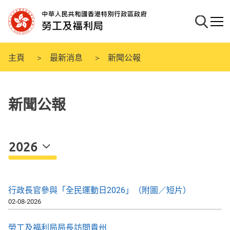
跳
至
搜尋
流動
主
要
內
主頁
最新消息
新聞公報
容
新聞公報
2026
行政長官參與「全民運動日2026」（附圖／短片）
02-08-2026
勞工及福利局局長訪問貴州