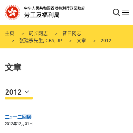
跳
至
搜寻
流动
主
要
内
主页
局长网志
昔日网志
容
张建宗先生, GBS, JP
文章
2012
文章
2012
二○一二回顾
2012年12月31日