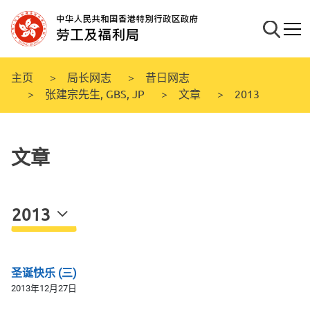
跳
至
搜寻
流动
主
要
内
主页
局长网志
昔日网志
容
张建宗先生, GBS, JP
文章
2013
文章
2013
圣诞快乐 (三)
2013年12月27日