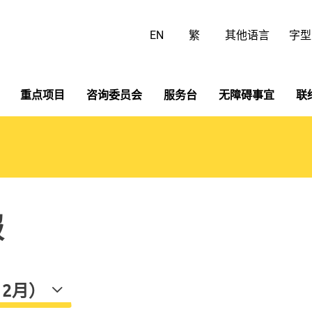
跳
至
EN
繁
其他语言
字型
主
要
内
容
重点项目
咨询委员会
服务台
无障碍事宜
联
报
12月）