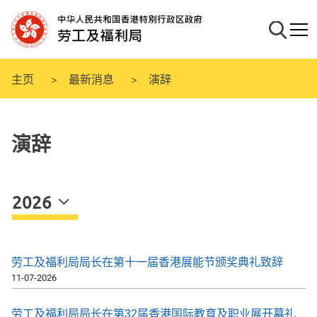
跳
至
搜寻
流动
主
要
内
主页
最新消息
演辞
容
演辞
2026
劳工及福利局局长在第十一届香港展能节颁奖典礼致辞
11-07-2026
劳工及福利局局长在第32届香港国际教育及职业展开幕礼