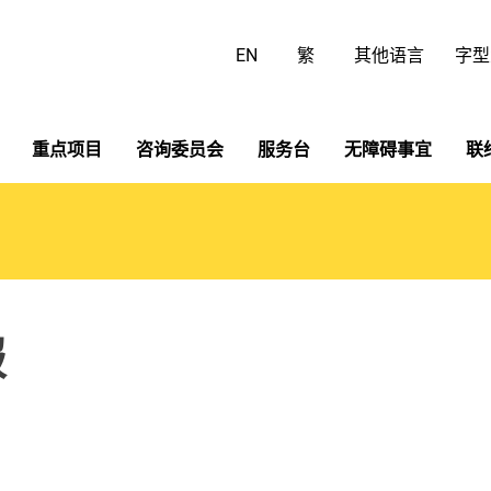
跳
至
EN
繁
其他语言
字型
主
要
内
容
重点项目
咨询委员会
服务台
无障碍事宜
联
报