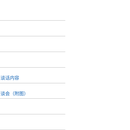
媒谈话内容
座谈会（附图）
）