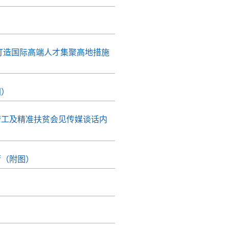
打造国际高端人才集聚高地措施
图）
劳工及精准扶贫会见传媒谈话内
厅（附图）