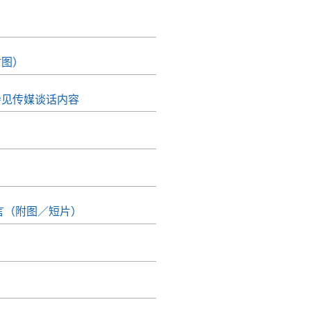
附图）
会见传媒谈话内容
言（附图／短片）