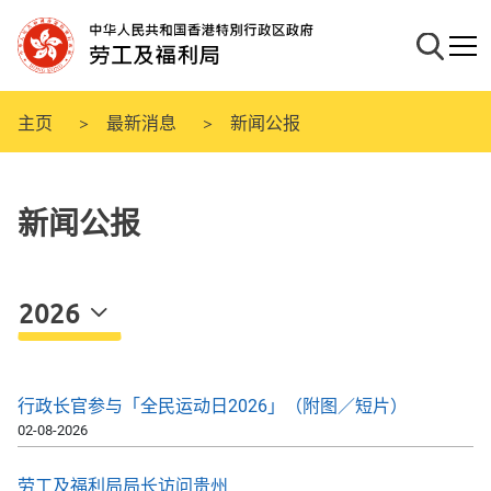
跳
至
搜寻
流动
主
要
内
主页
最新消息
新闻公报
容
新闻公报
2026
行政长官参与「全民运动日2026」（附图／短片）
02-08-2026
劳工及福利局局长访问贵州