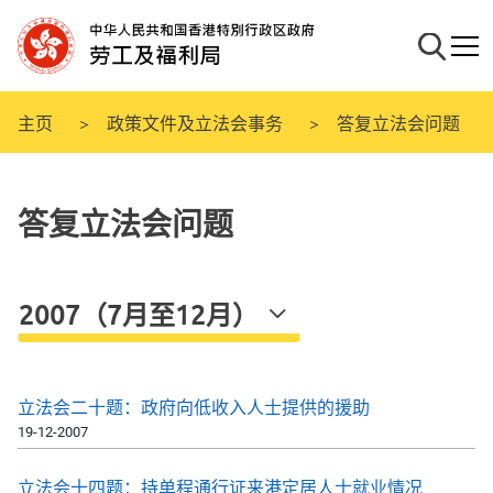
跳
至
搜寻
流动
主
要
内
主页
政策文件及立法会事务
答复立法会问题
容
答复立法会问题
2007（7月至12月）
立法会二十题：政府向低收入人士提供的援助
19-12-2007
立法会十四题：持单程通行证来港定居人士就业情况