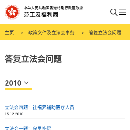
跳
至
搜寻
流动
主
要
内
主页
政策文件及立法会事务
答复立法会问题
容
答复立法会问题
2010
立法会四题：社褔界辅助医疗人员
15-12-2010
立法会一题：雇员补偿