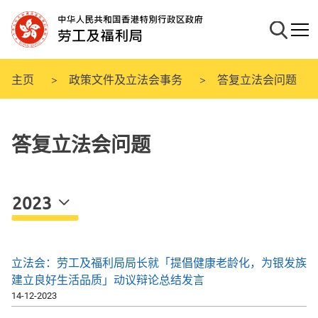
跳
至
搜寻
流动
主
要
内
主页
政策文件及立法会事务
答复立法会问题
容
答复立法会问题
2023
立法会：劳工及福利局局长就「提倡健康老龄化，为银发族
建立良好生活品质」动议辩论总结发言
14-12-2023