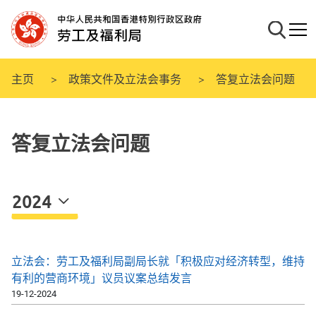
跳
至
搜寻
流动
主
要
内
主页
政策文件及立法会事务
答复立法会问题
容
答复立法会问题
2024
立法会：劳工及福利局副局长就「积极应对经济转型，维持
有利的营商环境」议员议案总结发言
19-12-2024