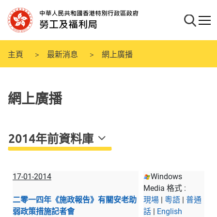
跳
至
搜尋
流動
主
要
內
主頁
最新消息
網上廣播
容
網上廣播
2014年前資料庫
17-01-2014
Windows
Media 格式 :
二零一四年《施政報告》有關安老助
現場
|
粵語
|
普通
弱政策措施記者會
話
|
English