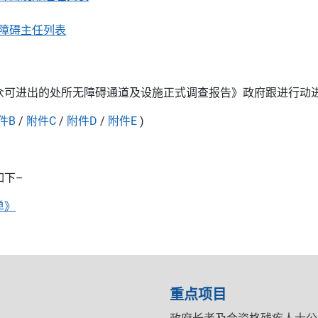
无障碍主任列表
可进出的处所无障碍通道及设施正式调查报告》政府跟进行动进度报告 
件B
/
附件C
/
附件D
/
附件E
)
如下–
单》
重点项目