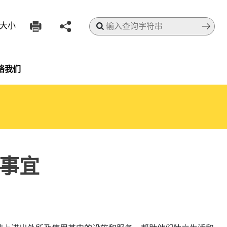
搜寻
大小
络我们
事宜